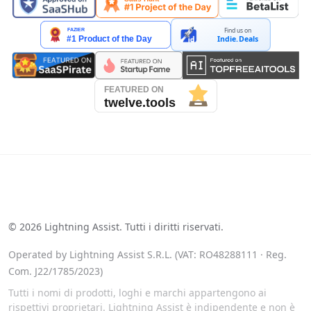
Find us on
Indie.Deals
See our reviews on Trustpilot
©
2026
Lightning Assist. Tutti i diritti riservati.
Operated by Lightning Assist S.R.L. (VAT: RO48288111 · Reg.
Com. J22/1785/2023)
Tutti i nomi di prodotti, loghi e marchi appartengono ai
rispettivi proprietari. Lightning Assist è indipendente e non è