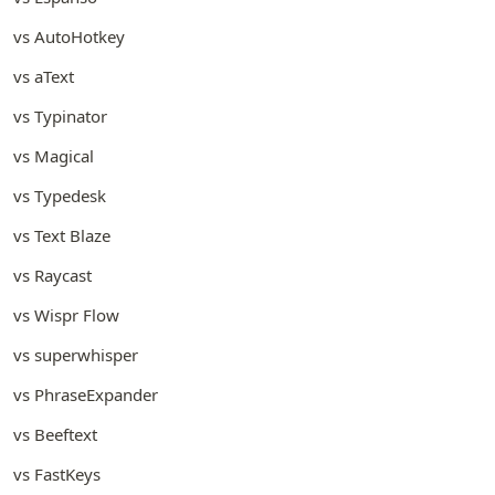
vs AutoHotkey
vs aText
vs Typinator
vs Magical
vs Typedesk
vs Text Blaze
vs Raycast
vs Wispr Flow
vs superwhisper
vs PhraseExpander
vs Beeftext
vs FastKeys