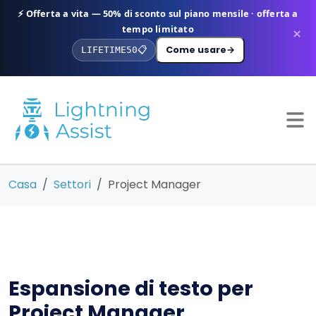
⚡ Offerta a vita — 50% di sconto sul piano mensile · offerta a
tempo limitato
×
Come usare
→
LIFETIME50
📋
Casa
Settori
Project Manager
Espansione di testo per
Project Manager