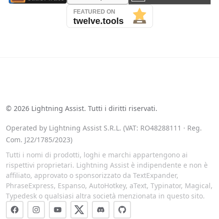
See our reviews on Trustpilot
©
2026
Lightning Assist. Tutti i diritti riservati.
Operated by Lightning Assist S.R.L. (VAT: RO48288111 · Reg.
Com. J22/1785/2023)
Tutti i nomi di prodotti, loghi e marchi appartengono ai
rispettivi proprietari. Lightning Assist è indipendente e non è
affiliato, approvato o sponsorizzato da TextExpander,
PhraseExpress, Espanso, AutoHotkey, aText, Typinator, Magical,
Typedesk o qualsiasi altra società menzionata in questo sito.