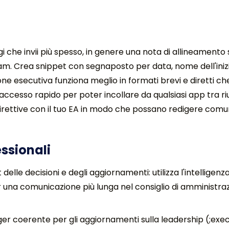
i che invii più spesso, in genere una nota di allineamento 
team. Crea snippet con segnaposto per data, nome dell'inizi
ione esecutiva funziona meglio in formati brevi e diretti 
 l'accesso rapido per poter incollare da qualsiasi app tra r
irettive con il tuo EA in modo che possano redigere comun
ssionali
 delle decisioni e degli aggiornamenti: utilizza l'intelligenz
 una comunicazione più lunga nel consiglio di amministra
rigger coerente per gli aggiornamenti sulla leadership (;ex