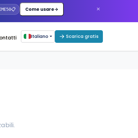
×
Come usare
→
IME50
📋
Italiano
Scarica gratis
ontatti
bili.