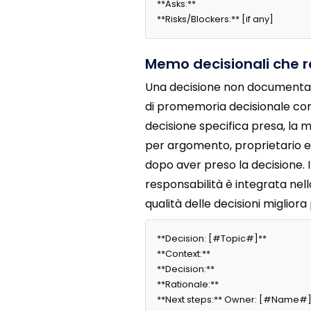
**Asks:** 

**Risks/Blockers:** [if any]
Memo decisionali che r
Una decisione non documentat
di promemoria decisionale con c
decisione specifica presa, la m
per argomento, proprietario e 
dopo aver preso la decisione. 
responsabilità è integrata nell
qualità delle decisioni miglio
**Decision: [#Topic#]**

**Context:** 

**Decision:** 

**Rationale:** 

**Next steps:** Owner: [#Name#]