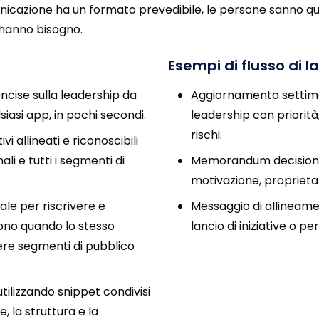
nicazione ha un formato prevedibile, le persone sanno qua
i hanno bisogno.
Esempi di flusso di l
ncise sulla leadership da
Aggiornamento settima
lsiasi app, in pochi secondi.
leadership con priorità,
rischi.
i allineati e riconoscibili
nali e tutti i segmenti di
Memorandum decisiona
motivazione, proprietar
ciale per riscrivere e
Messaggio di allineamen
tono quando lo stesso
lancio di iniziative o per
re segmenti di pubblico
tilizzando snippet condivisi
 la struttura e la