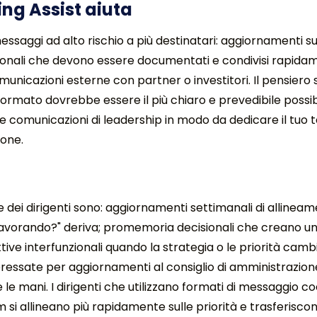
ng Assist aiuta
 messaggi ad alto rischio a più destinatari: aggiornamenti s
nali che devono essere documentati e condivisi rapidamen
nicazioni esterne con partner o investitori. Il pensiero s
formato dovrebbe essere il più chiaro e prevedibile possibil
este comunicazioni di leadership in modo da dedicare il tu
ione.
e dei dirigenti sono: aggiornamenti settimanali di allinea
avorando?" deriva; promemoria decisionali che creano un
ttive interfunzionali quando la strategia o le priorità cam
eressate per aggiornamenti al consiglio di amministrazione 
 le mani. I dirigenti che utilizzano formati di messaggio co
i allineano più rapidamente sulle priorità e trasferiscono