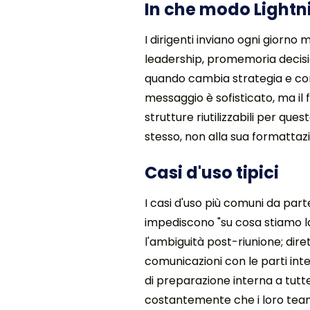
In che modo Lightni
I dirigenti inviano ogni giorno
leadership, promemoria decisio
quando cambia strategia e comu
messaggio è sofisticato, ma il 
strutture riutilizzabili per qu
stesso, non alla sua formattaz
Casi d'uso tipici
I casi d'uso più comuni da part
impediscono "su cosa stiamo l
l'ambiguità post-riunione; dire
comunicazioni con le parti int
di preparazione interna a tutte
costantemente che i loro team s