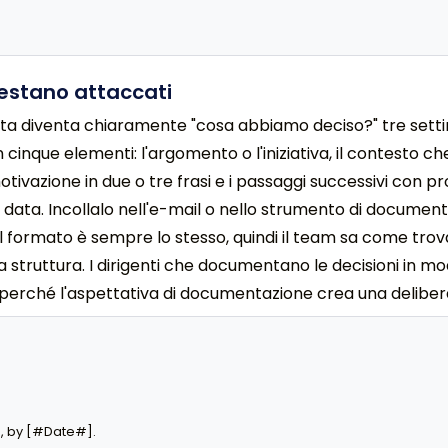
estano attaccati
a diventa chiaramente "cosa abbiamo deciso?" tre sett
inque elementi: l'argomento o l'iniziativa, il contesto che
otivazione in due o tre frasi e i passaggi successivi con 
data. Incollalo nell'e-mail o nello strumento di documen
Il formato è sempre lo stesso, quindi il team sa come trov
a struttura. I dirigenti che documentano le decisioni in m
ra perché l'aspettativa di documentazione crea una deliber
, by [#Date#].