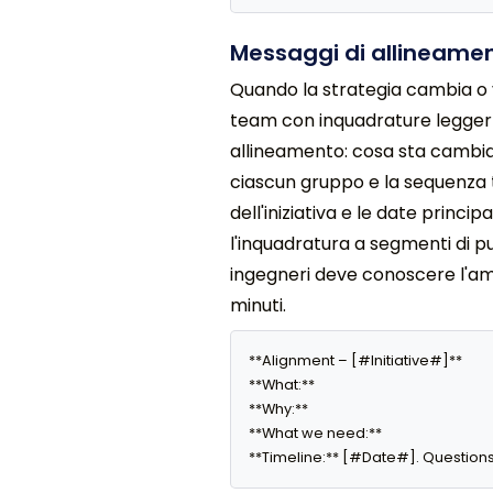
Messaggi di allineamen
Quando la strategia cambia o v
team con inquadrature leggerm
allineamento: cosa sta cambia
ciascun gruppo e la sequenza t
dell'iniziativa e le date princip
l'inquadratura a segmenti di pu
ingegneri deve conoscere l'ambit
minuti.
**Alignment – [#Initiative#]**

**What:** 

**Why:** 

**What we need:** 

**Timeline:** [#Date#]. Questions