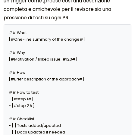
un trigger come ;prdesc così una descrizione
completa e amichevole per il revisore sia una
pressione di tasti su ogni PR.
## What

[#One-line summary of the change#]

## Why

[#Motivation / linked issue: #123#]

## How

[#Brief description of the approach#]

## How to test

- [#step 1#]

- [#step 2#]

## Checklist

- [ ] Tests added/updated

- [ ] Docs updated if needed