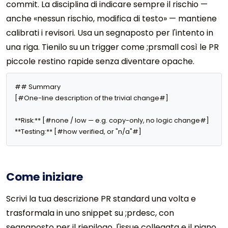
commit. La disciplina di indicare sempre il rischio —
anche «nessun rischio, modifica di testo» — mantiene
calibrati i revisori. Usa un segnaposto per l'intento in
una riga. Tienilo su un trigger come ;prsmall così le PR
piccole restino rapide senza diventare opache.
## Summary

[#One-line description of the trivial change#]

**Risk:** [#none / low — e.g. copy-only, no logic change#]

**Testing:** [#how verified, or "n/a"#]
Come iniziare
Scrivi la tua descrizione PR standard una volta e
trasformala in uno snippet su ;prdesc, con
segnaposto per il riepilogo, l'issue collegata e il piano