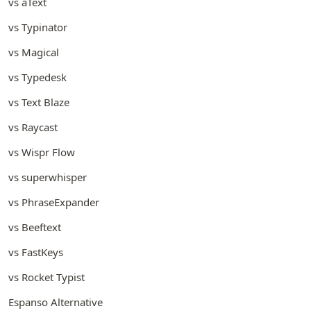
vs aText
vs Typinator
vs Magical
vs Typedesk
vs Text Blaze
vs Raycast
vs Wispr Flow
vs superwhisper
vs PhraseExpander
vs Beeftext
vs FastKeys
vs Rocket Typist
Espanso Alternative