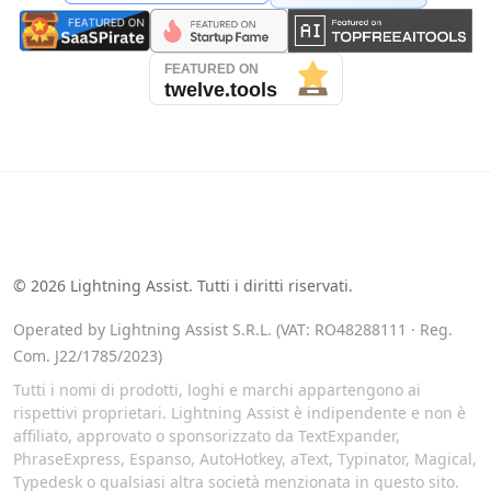
See our reviews on Trustpilot
©
2026
Lightning Assist. Tutti i diritti riservati.
Operated by Lightning Assist S.R.L. (VAT: RO48288111 · Reg.
Com. J22/1785/2023)
Tutti i nomi di prodotti, loghi e marchi appartengono ai
rispettivi proprietari. Lightning Assist è indipendente e non è
affiliato, approvato o sponsorizzato da TextExpander,
PhraseExpress, Espanso, AutoHotkey, aText, Typinator, Magical,
Typedesk o qualsiasi altra società menzionata in questo sito.