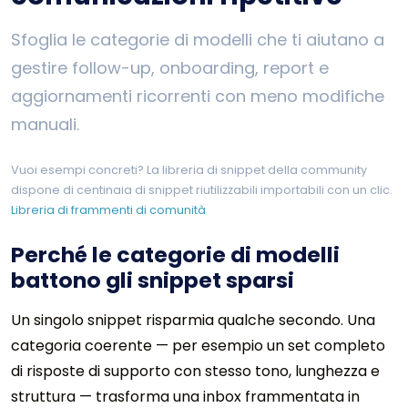
Sfoglia le categorie di modelli che ti aiutano a
gestire follow-up, onboarding, report e
aggiornamenti ricorrenti con meno modifiche
manuali.
Vuoi esempi concreti? La libreria di snippet della community
dispone di centinaia di snippet riutilizzabili importabili con un clic.
Libreria di frammenti di comunità
Perché le categorie di modelli
battono gli snippet sparsi
Un singolo snippet risparmia qualche secondo. Una
categoria coerente — per esempio un set completo
di risposte di supporto con stesso tono, lunghezza e
struttura — trasforma una inbox frammentata in