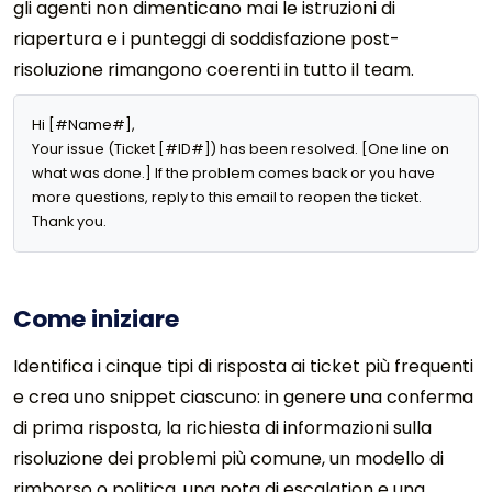
gli agenti non dimenticano mai le istruzioni di
riapertura e i punteggi di soddisfazione post-
risoluzione rimangono coerenti in tutto il team.
Hi [#Name#],

Your issue (Ticket [#ID#]) has been resolved. [One line on 
what was done.] If the problem comes back or you have 
more questions, reply to this email to reopen the ticket. 
Thank you.
Come iniziare
Identifica i cinque tipi di risposta ai ticket più frequenti
e crea uno snippet ciascuno: in genere una conferma
di prima risposta, la richiesta di informazioni sulla
risoluzione dei problemi più comune, un modello di
rimborso o politica, una nota di escalation e una