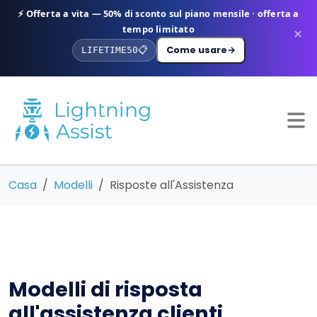
⚡ Offerta a vita — 50% di sconto sul piano mensile · offerta a
tempo limitato
×
Come usare
→
LIFETIME50
📋
Casa
Modelli
Risposte all'Assistenza
Modelli di risposta
all'assistenza clienti