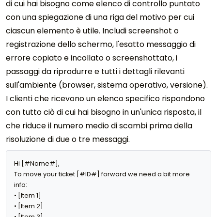
di cui hai bisogno come elenco di controllo puntato
con una spiegazione di una riga del motivo per cui
ciascun elemento è utile. Includi screenshot o
registrazione dello schermo, l'esatto messaggio di
errore copiato e incollato o screenshottato, i
passaggi da riprodurre e tutti i dettagli rilevanti
sull'ambiente (browser, sistema operativo, versione).
I clienti che ricevono un elenco specifico rispondono
con tutto ciò di cui hai bisogno in un'unica risposta, il
che riduce il numero medio di scambi prima della
risoluzione di due o tre messaggi.
Hi [#Name#],

To move your ticket [#ID#] forward we need a bit more 
info:

• [Item 1]

• [Item 2]

• [Item 3]
