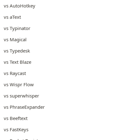
vs AutoHotkey
vs aText
vs Typinator
vs Magical
vs Typedesk
vs Text Blaze
vs Raycast
vs Wispr Flow
vs superwhisper
vs PhraseExpander
vs Beeftext
vs FastKeys