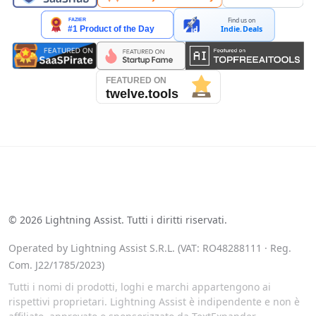
Find us on
Indie.Deals
See our reviews on Trustpilot
©
2026
Lightning Assist. Tutti i diritti riservati.
Operated by Lightning Assist S.R.L. (VAT: RO48288111 · Reg.
Com. J22/1785/2023)
Tutti i nomi di prodotti, loghi e marchi appartengono ai
rispettivi proprietari. Lightning Assist è indipendente e non è