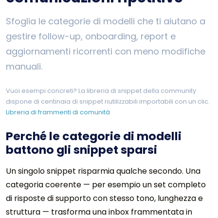
Sfoglia le categorie di modelli che ti aiutano a
gestire follow-up, onboarding, report e
aggiornamenti ricorrenti con meno modifiche
manuali.
Vuoi esempi concreti? La libreria di snippet della community
dispone di centinaia di snippet riutilizzabili importabili con un clic.
Libreria di frammenti di comunità
Perché le categorie di modelli
battono gli snippet sparsi
Un singolo snippet risparmia qualche secondo. Una
categoria coerente — per esempio un set completo
di risposte di supporto con stesso tono, lunghezza e
struttura — trasforma una inbox frammentata in