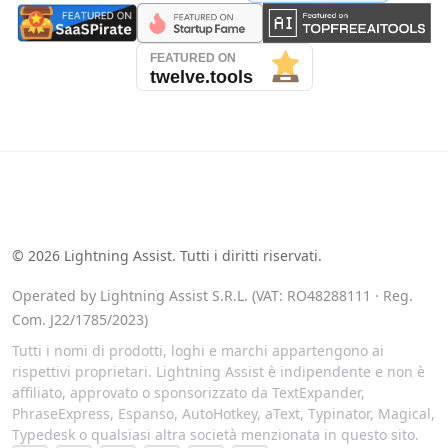
See our reviews on Trustpilot
©
2026
Lightning Assist. Tutti i diritti riservati.
Operated by Lightning Assist S.R.L. (VAT: RO48288111 · Reg.
Com. J22/1785/2023)
Tutti i nomi di prodotti, loghi e marchi appartengono ai
rispettivi proprietari. Lightning Assist è indipendente e non è
affiliato, approvato o sponsorizzato da TextExpander,
PhraseExpress, Espanso, AutoHotkey, aText, Typinator, Magical,
Typedesk o qualsiasi altra società menzionata in questo sito.