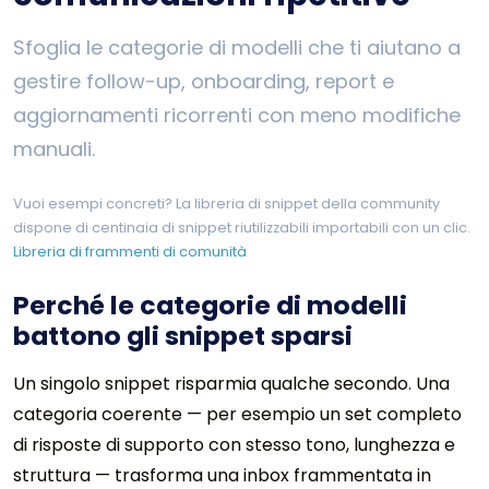
Sfoglia le categorie di modelli che ti aiutano a
gestire follow-up, onboarding, report e
aggiornamenti ricorrenti con meno modifiche
manuali.
Vuoi esempi concreti? La libreria di snippet della community
dispone di centinaia di snippet riutilizzabili importabili con un clic.
Libreria di frammenti di comunità
Perché le categorie di modelli
battono gli snippet sparsi
Un singolo snippet risparmia qualche secondo. Una
categoria coerente — per esempio un set completo
di risposte di supporto con stesso tono, lunghezza e
struttura — trasforma una inbox frammentata in