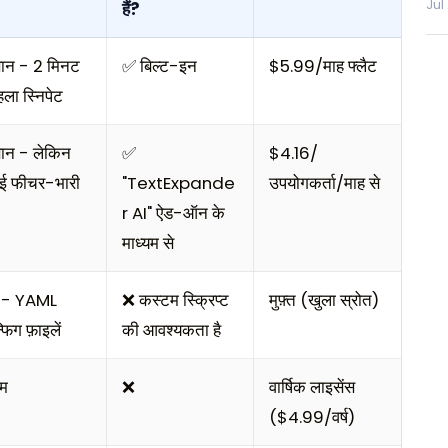
Jul
हैं?
न - 2 मिनट
✅ बिल्ट-इन
$5.99/माह फ्लैट
पहला स्निपेट
न - लेकिन
✅
$4.16/
ई फीचर-भारी
"TextExpande
उपयोगकर्ता/माह से
r AI" ऐड-ऑन के
माध्यम से
्ड - YAML
❌ कस्टम स्क्रिप्ट
मुफ़्त (खुला स्रोत)
फिग फ़ाइलें
की आवश्यकता है
यम
❌
वार्षिक लाइसेंस
($4.99/वर्ष)