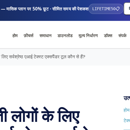
 — मासिक प्लान पर 50% छूट · सीमित समय की पेशकश
LIFETIME50
📋
होम
फ़ीचर्स
समाधान
डाउनलोड
मूल्य निर्धारण
डॉक्स
संपर्क
िए सर्वश्रेष्ठ एआई टेक्स्ट एक्सपैंडर टूल कौन से हैं?
उत्
ी लोगों के लिए
होम
टेक्