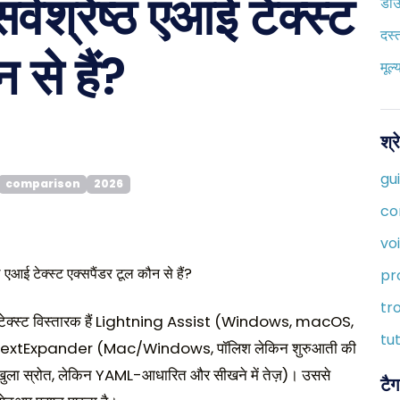
्वश्रेष्ठ एआई टेक्स्ट
डा
दस्
 से हैं?
मूल्
श्र
gu
comparison
2026
co
vo
pr
tr
म AI टेक्स्ट विस्तारक हैं Lightning Assist (Windows, macOS,
tut
प), TextExpander (Mac/Windows, पॉलिश लेकिन शुरुआती की
खुला स्रोत, लेकिन YAML-आधारित और सीखने में तेज़)। उससे
टैग