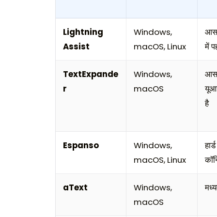
Lightning
Windows,
आसा
Assist
macOS, Linux
में 
TextExpande
Windows,
आसा
r
macOS
यूआ
है
Espanso
Windows,
हार
macOS, Linux
कॉन्
aText
Windows,
मध्
macOS