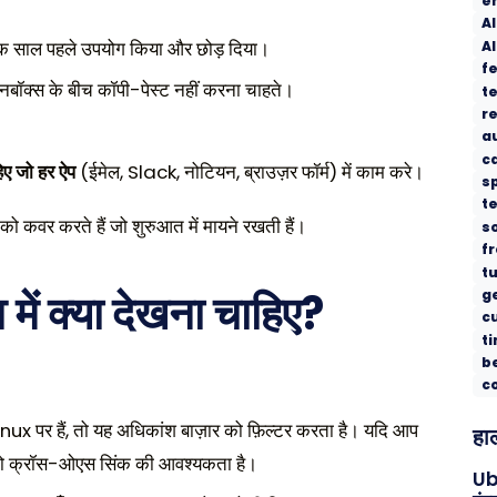
e
A
एक साल पहले उपयोग किया और छोड़ दिया।
AI
f
नबॉक्स के बीच कॉपी-पेस्ट नहीं करना चाहते।
t
r
a
c
िए जो हर ऐप
(ईमेल, Slack, नोटियन, ब्राउज़र फॉर्म) में काम करे।
s
t
ं को कवर करते हैं जो शुरुआत में मायने रखती हैं।
s
fr
tu
में क्या देखना चाहिए?
g
c
t
b
c
ux पर हैं, तो यह अधिकांश बाज़ार को फ़िल्टर करता है। यदि आप
हाल
को क्रॉस-ओएस सिंक की आवश्यकता है।
Ub