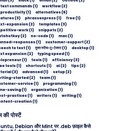
mail
(
3
)
Slack
(
1
)
Gmail
(
2
)
Outlook
(
2
)
I text commands
(
1
)
workflow
(
2
)
 productivity
(
1
)
alternatives
(
6
)
eatures
(
3
)
phrassexpress
(
1
)
free
(
1
)
ext-expansion
(
2
)
templates
(
3
)
epetitive-work
(
1
)
snippets
(
2
)
utohotkey
(
2
)
no-code
(
1
)
mac
(
1
)
anned-responses
(
1
)
customer-support
(
2
)
peech to text
(
1
)
मुफ्त स्पीच-टू-टेक्स्ट
(
1
)
desktop
(
1
)
ext expansion
(
2
)
typing speed
(
1
)
olopreneur
(
1
)
tools
(
1
)
efficiency
(
3
)
ee tools
(
1
)
shortcuts
(
1
)
ai
(
2
)
tips
(
2
)
torial
(
3
)
advanced
(
1
)
setup
(
2
)
etting-started
(
2
)
team
(
1
)
ustomer-service
(
1
)
programming
(
1
)
ime-saving
(
1
)
organization
(
1
)
est-practices
(
1
)
writers
(
1
)
writing
(
1
)
ontent-creation
(
1
)
 की पोस्टें
untu, Debian और Mint पर .deb फ़ाइल कैसे