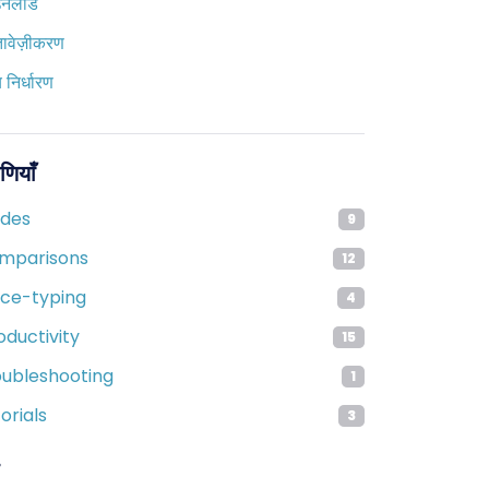
उनलोड
तावेज़ीकरण
य निर्धारण
ेणियाँ
ides
9
mparisons
12
ice-typing
4
oductivity
15
oubleshooting
1
orials
3