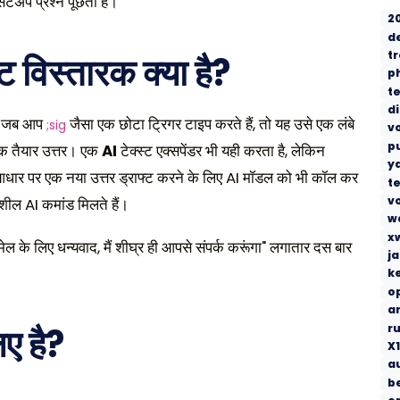
टअप प्रश्न पूछता है।
2
d
t
्ट विस्तारक क्या है?
p
t
d
ैं। जब आप
जैसा एक छोटा ट्रिगर टाइप करते हैं, तो यह उसे एक लंबे
;sig
v
p
एक तैयार उत्तर। एक
AI
टेक्स्ट एक्सपेंडर भी यही करता है, लेकिन
y
आधार पर एक नया उत्तर ड्राफ्ट करने के लिए AI मॉडल को भी कॉल कर
t
vo
ील AI कमांड मिलते हैं।
w
x
 के लिए धन्यवाद, मैं शीघ्र ही आपसे संपर्क करूंगा" लगातार दस बार
j
k
o
a
िए है?
r
X1
a
b