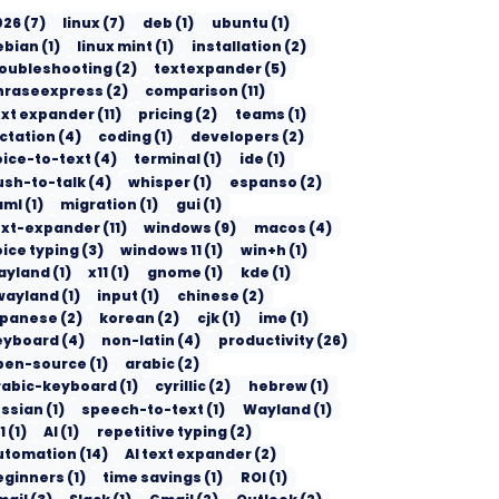
026
(
7
)
linux
(
7
)
deb
(
1
)
ubuntu
(
1
)
ebian
(
1
)
linux mint
(
1
)
installation
(
2
)
roubleshooting
(
2
)
textexpander
(
5
)
hraseexpress
(
2
)
comparison
(
11
)
ext expander
(
11
)
pricing
(
2
)
teams
(
1
)
ictation
(
4
)
coding
(
1
)
developers
(
2
)
oice-to-text
(
4
)
terminal
(
1
)
ide
(
1
)
ush-to-talk
(
4
)
whisper
(
1
)
espanso
(
2
)
aml
(
1
)
migration
(
1
)
gui
(
1
)
ext-expander
(
11
)
windows
(
9
)
macos
(
4
)
ice typing
(
3
)
windows 11
(
1
)
win+h
(
1
)
ayland
(
1
)
x11
(
1
)
gnome
(
1
)
kde
(
1
)
wayland
(
1
)
input
(
1
)
chinese
(
2
)
apanese
(
2
)
korean
(
2
)
cjk
(
1
)
ime
(
1
)
eyboard
(
4
)
non-latin
(
4
)
productivity
(
26
)
pen-source
(
1
)
arabic
(
2
)
rabic-keyboard
(
1
)
cyrillic
(
2
)
hebrew
(
1
)
ussian
(
1
)
speech-to-text
(
1
)
Wayland
(
1
)
1
(
1
)
AI
(
1
)
repetitive typing
(
2
)
utomation
(
14
)
AI text expander
(
2
)
eginners
(
1
)
time savings
(
1
)
ROI
(
1
)