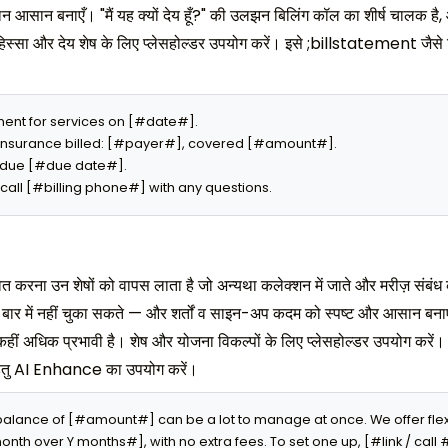
तान आसान बनाएँ। "मैं यह क्यों देय हूँ?" की उलझन बिलिंग कॉल का शीर्ष चालक है,
 हिस्सा और देय शेष के लिए प्लेसहोल्डर उपयोग करें। इसे ;billstatement जैसे 
ment for services on [#date#].

Insurance billed: [#payer#], covered [#amount#].

 due [#due date#].

call [#billing phone#] with any questions.
त करना उन शेषों को वापस लाता है जो अन्यथा कलेक्शन में जाते और मरीज़ संबंध
क बार में नहीं चुका सकते — और शर्तों व साइन-अप कदम को स्पष्ट और आसान बनाएँ
हीं अधिक प्रभावी है। शेष और योजना विकल्पों के लिए प्लेसहोल्डर उपयोग करें। 
हेतु AI Enhance का उपयोग करें।
alance of [#amount#] can be a lot to manage at once. We offer flex
nth over Y months#], with no extra fees. To set one up, [#link / call