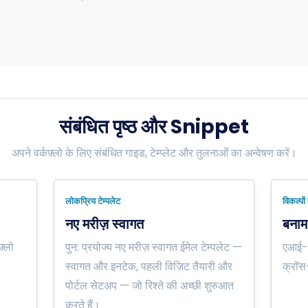
संबंधित पृष्ठ और Snippet
अपने वर्कफ़्लो के लिए संबंधित गाइड, टेम्प्लेट और तुलनाओं का अन्वेषण करें।
लोकप्रिय टेम्पलेट
विकल्पों
नए मरीज़ स्वागत
बनाम 
़्लो
पुन: प्रयोज्य नए मरीज़ स्वागत ईमेल टेम्पलेट —
एआई-फर
स्वागत और इनटेक, पहली विज़िट तैयारी और
क्रॉस-
पोर्टल सेटअप — जो रिश्ते की अच्छी शुरुआत
करते हैं।