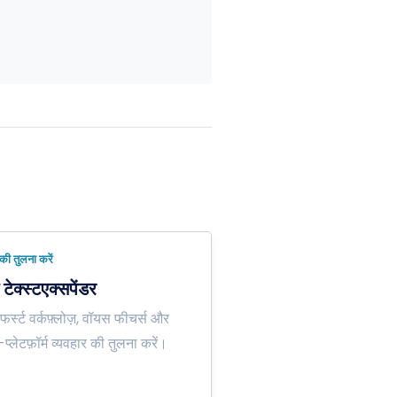
 की तुलना करें
टेक्स्टएक्सपेंडर
्स्ट वर्कफ़्लोज़, वॉयस फीचर्स और
प्लेटफ़ॉर्म व्यवहार की तुलना करें।