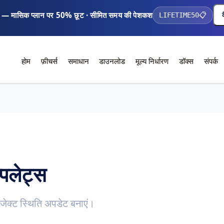
 — मासिक प्लान पर 50% छूट · सीमित समय की पेशकश
LIFETIME50
📋
होम
फ़ीचर्स
समाधान
डाउनलोड
मूल्य निर्धारण
डॉक्स
संपर्क
्पलेट्स
रोजेक्ट स्थिति अपडेट बनाएं।