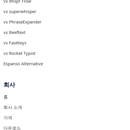
vs Wispr Flow
vs superwhisper
vs PhraseExpander
vs Beeftext
vs FastKeys
vs Rocket Typist
Espanso Alternative
회사
홈
회사 소개
가격
다운로드