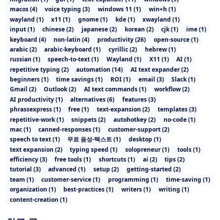
macos
(
4
)
voice typing
(
3
)
windows 11
(
1
)
win+h
(
1
)
wayland
(
1
)
x11
(
1
)
gnome
(
1
)
kde
(
1
)
xwayland
(
1
)
input
(
1
)
chinese
(
2
)
japanese
(
2
)
korean
(
2
)
cjk
(
1
)
ime
(
1
)
keyboard
(
4
)
non-latin
(
4
)
productivity
(
26
)
open-source
(
1
)
arabic
(
2
)
arabic-keyboard
(
1
)
cyrillic
(
2
)
hebrew
(
1
)
russian
(
1
)
speech-to-text
(
1
)
Wayland
(
1
)
X11
(
1
)
AI
(
1
)
repetitive typing
(
2
)
automation
(
14
)
AI text expander
(
2
)
beginners
(
1
)
time savings
(
1
)
ROI
(
1
)
email
(
3
)
Slack
(
1
)
Gmail
(
2
)
Outlook
(
2
)
AI text commands
(
1
)
workflow
(
2
)
AI productivity
(
1
)
alternatives
(
6
)
features
(
3
)
phrassexpress
(
1
)
free
(
1
)
text-expansion
(
2
)
templates
(
3
)
repetitive-work
(
1
)
snippets
(
2
)
autohotkey
(
2
)
no-code
(
1
)
mac
(
1
)
canned-responses
(
1
)
customer-support
(
2
)
speech to text
(
1
)
무료 음성-텍스트
(
1
)
desktop
(
1
)
text expansion
(
2
)
typing speed
(
1
)
solopreneur
(
1
)
tools
(
1
)
efficiency
(
3
)
free tools
(
1
)
shortcuts
(
1
)
ai
(
2
)
tips
(
2
)
tutorial
(
3
)
advanced
(
1
)
setup
(
2
)
getting-started
(
2
)
team
(
1
)
customer-service
(
1
)
programming
(
1
)
time-saving
(
1
)
organization
(
1
)
best-practices
(
1
)
writers
(
1
)
writing
(
1
)
content-creation
(
1
)