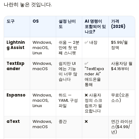
나란히 놓은 것입니다.
도구
OS
설정 난이
AI 명령이
가격
도
포함되어 있
(2026)
나요?
Lightnin
Windows,
쉬움 — 2분
✅ 내장
$5.99/월
g Assist
macOS,
만에 첫 번
정액
Linux
째 스니펫
TextExp
Windows,
쉽지만 UI
✅
사용자당 월
ander
macOS
에는 기능
"TextExpa
$4.16부터
이 너무 많
nder AI"
습니다
애드온을
통해
Espanso
Windows,
하드 —
❌ 사용자
무료(오픈
macOS,
YAML 구성
정의 스크
소스)
Linux
파일
립트가 필
요합니다
aText
Windows,
중간
❌
연간 라이선
macOS
스($4.99/
년)