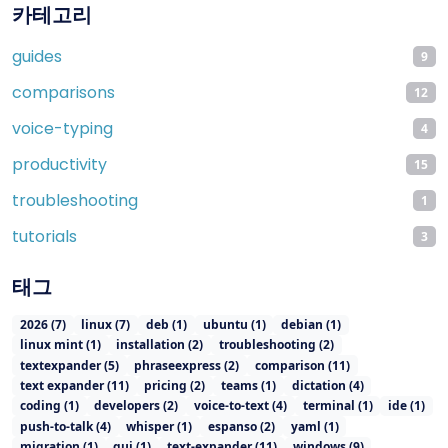
카테고리
guides
9
comparisons
12
voice-typing
4
productivity
15
troubleshooting
1
tutorials
3
태그
2026
(
7
)
linux
(
7
)
deb
(
1
)
ubuntu
(
1
)
debian
(
1
)
linux mint
(
1
)
installation
(
2
)
troubleshooting
(
2
)
textexpander
(
5
)
phraseexpress
(
2
)
comparison
(
11
)
text expander
(
11
)
pricing
(
2
)
teams
(
1
)
dictation
(
4
)
coding
(
1
)
developers
(
2
)
voice-to-text
(
4
)
terminal
(
1
)
ide
(
1
)
push-to-talk
(
4
)
whisper
(
1
)
espanso
(
2
)
yaml
(
1
)
migration
(
1
)
gui
(
1
)
text-expander
(
11
)
windows
(
9
)