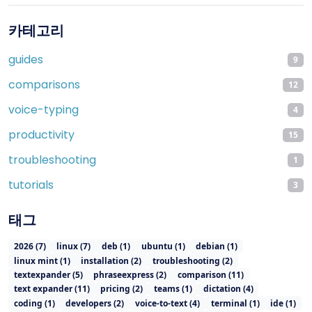
카테고리
guides
9
comparisons
12
voice-typing
4
productivity
15
troubleshooting
1
tutorials
3
태그
2026
(
7
)
linux
(
7
)
deb
(
1
)
ubuntu
(
1
)
debian
(
1
)
linux mint
(
1
)
installation
(
2
)
troubleshooting
(
2
)
textexpander
(
5
)
phraseexpress
(
2
)
comparison
(
11
)
text expander
(
11
)
pricing
(
2
)
teams
(
1
)
dictation
(
4
)
coding
(
1
)
developers
(
2
)
voice-to-text
(
4
)
terminal
(
1
)
ide
(
1
)