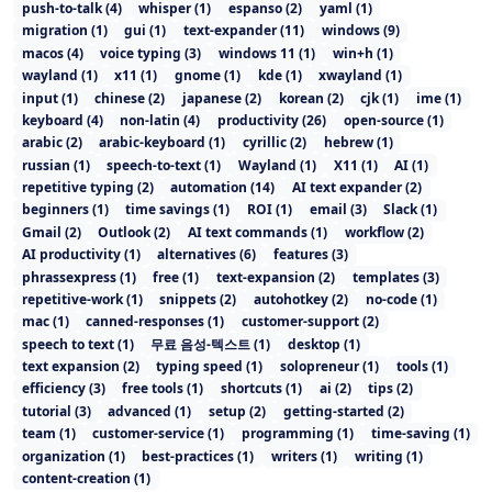
push-to-talk
(
4
)
whisper
(
1
)
espanso
(
2
)
yaml
(
1
)
migration
(
1
)
gui
(
1
)
text-expander
(
11
)
windows
(
9
)
macos
(
4
)
voice typing
(
3
)
windows 11
(
1
)
win+h
(
1
)
wayland
(
1
)
x11
(
1
)
gnome
(
1
)
kde
(
1
)
xwayland
(
1
)
input
(
1
)
chinese
(
2
)
japanese
(
2
)
korean
(
2
)
cjk
(
1
)
ime
(
1
)
keyboard
(
4
)
non-latin
(
4
)
productivity
(
26
)
open-source
(
1
)
arabic
(
2
)
arabic-keyboard
(
1
)
cyrillic
(
2
)
hebrew
(
1
)
russian
(
1
)
speech-to-text
(
1
)
Wayland
(
1
)
X11
(
1
)
AI
(
1
)
repetitive typing
(
2
)
automation
(
14
)
AI text expander
(
2
)
beginners
(
1
)
time savings
(
1
)
ROI
(
1
)
email
(
3
)
Slack
(
1
)
Gmail
(
2
)
Outlook
(
2
)
AI text commands
(
1
)
workflow
(
2
)
AI productivity
(
1
)
alternatives
(
6
)
features
(
3
)
phrassexpress
(
1
)
free
(
1
)
text-expansion
(
2
)
templates
(
3
)
repetitive-work
(
1
)
snippets
(
2
)
autohotkey
(
2
)
no-code
(
1
)
mac
(
1
)
canned-responses
(
1
)
customer-support
(
2
)
speech to text
(
1
)
무료 음성-텍스트
(
1
)
desktop
(
1
)
text expansion
(
2
)
typing speed
(
1
)
solopreneur
(
1
)
tools
(
1
)
efficiency
(
3
)
free tools
(
1
)
shortcuts
(
1
)
ai
(
2
)
tips
(
2
)
tutorial
(
3
)
advanced
(
1
)
setup
(
2
)
getting-started
(
2
)
team
(
1
)
customer-service
(
1
)
programming
(
1
)
time-saving
(
1
)
organization
(
1
)
best-practices
(
1
)
writers
(
1
)
writing
(
1
)
content-creation
(
1
)