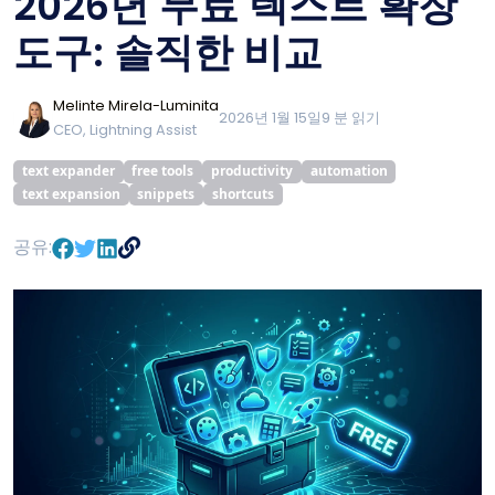
2026년 무료 텍스트 확장
도구: 솔직한 비교
Melinte Mirela-Luminita
2026년 1월 15일
9
분 읽기
CEO, Lightning Assist
text expander
free tools
productivity
automation
text expansion
snippets
shortcuts
공유: