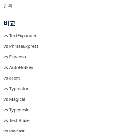
임원
비교
vs TextExpander
vs PhraseExpress
vs Espanso
vs AutoHotkey
vs aText
vs Typinator
vs Magical
vs Typedesk
vs Text Blaze
vs Raycast