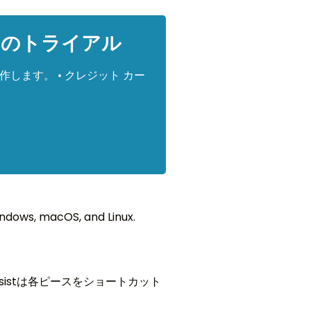
日間のトライアル
動作します。 • クレジット カー
ndows, macOS, and Linux.
sistは各ピースをショートカット