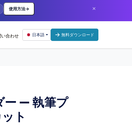
×
使用方法
→
日本語
無料ダウンロード
問い合わせ
ー — 執筆プ
カット