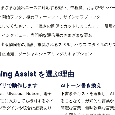
 さまざまな提出ニーズに対応する短い、中程度、および長いバ
— 開始フック、概要フォーマット、サインオフブロック
確にしてください」、「長さの関係でカットしました」、「引用が
チ、インタビュー、専門的な通信用のさまざまな署名
- 出版物固有の用語、推奨されるスペル、ハウス スタイルのリ
、訂正通知、ソーシャルシェアリングのキャプション
ing Assist を選ぶ理由
プリで動作します
AIトーン書き換え
ner、Ulysses、Notion、電子
下書きテキストを選択し、AI
st は、どこに入力しても機能するネイ
ることなく、形式的な言葉か
、プラグインや統合は必要あり
簡潔な言葉、無味乾燥な言葉