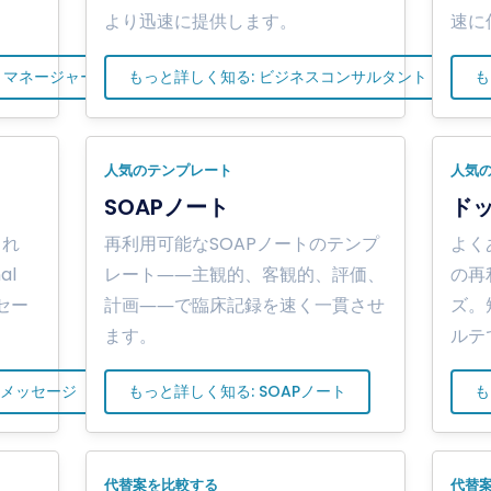
より迅速に提供します。
速に
トマネージャー
もっと詳しく知る: ビジネスコンサルタント
も
人気のテンプレート
人気
SOAPノート
ド
され
再利用可能なSOAPノートのテンプ
よく
al
レート――主観的、客観的、評価、
の再
ッセー
計画――で臨床記録を速く一貫させ
ズ。
ます。
ルテ
トメッセージ
もっと詳しく知る: SOAPノート
も
代替案を比較する
代替