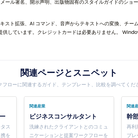
子メール署名、開示声明、出版物固有のスタイルガイドのショ
st では、テキスト拡張、AI コマンド、音声からテキストへの変換
提供しています。クレジットカードは必要ありません。 Windows
関連ページとスニペット
クフローに関連するガイド、テンプレート、比較を調べてくだ
関連産業
関連
ー
ビジネスコンサルタント
幹
ータス
洗練されたクライアントとのコミュ
再利
連携を
ニケーションと提案ワークフローを
プレ