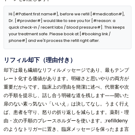
Hi [#Patient first name#], before we refill [#medication#], 
Dr. [#provider#] would like to see you for [#reason: a 
quick check-in / recent labs / blood pressure#]. This keeps 
your treatment safe. Please book at [#booking link / 
phone#] and we'll process the refill right after.
リフィル却下（理由付き）
却下は最も繊細なリフィルメッセージであり、最もテンプ
レート化する価値があります。明確さと思いやりの両方が
重要だからです。臨床上の理由を簡潔に述べ、代替案や次
の手順を提示し、話し合う明確な道を残します――開いた
扉のない素っ気ない「いいえ」は決してなし。うまく行え
ば、患者を守り、怒りの折り返しを減らします。薬剤・理
由・次の手順のプレースホルダーを使います。;refilldeny
のようなトリガーに置き、臨床メッセージを保ったまま言