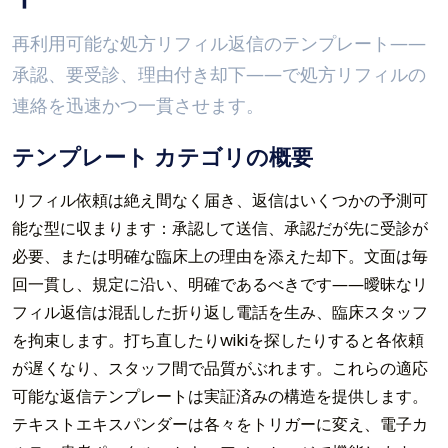
再利用可能な処方リフィル返信のテンプレート――
承認、要受診、理由付き却下――で処方リフィルの
連絡を迅速かつ一貫させます。
テンプレート カテゴリの概要
リフィル依頼は絶え間なく届き、返信はいくつかの予測可
能な型に収まります：承認して送信、承認だが先に受診が
必要、または明確な臨床上の理由を添えた却下。文面は毎
回一貫し、規定に沿い、明確であるべきです――曖昧なリ
フィル返信は混乱した折り返し電話を生み、臨床スタッフ
を拘束します。打ち直したりwikiを探したりすると各依頼
が遅くなり、スタッフ間で品質がぶれます。これらの適応
可能な返信テンプレートは実証済みの構造を提供します。
テキストエキスパンダーは各々をトリガーに変え、電子カ