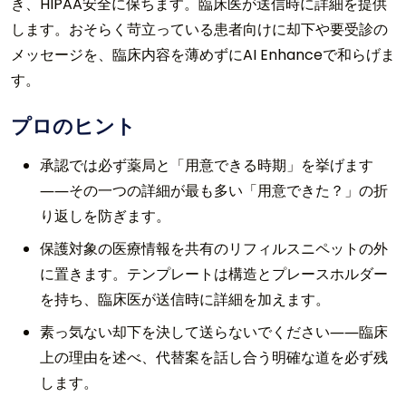
き、HIPAA安全に保ちます。臨床医が送信時に詳細を提供
します。おそらく苛立っている患者向けに却下や要受診の
メッセージを、臨床内容を薄めずにAI Enhanceで和らげま
す。
プロのヒント
承認では必ず薬局と「用意できる時期」を挙げます
――その一つの詳細が最も多い「用意できた？」の折
り返しを防ぎます。
保護対象の医療情報を共有のリフィルスニペットの外
に置きます。テンプレートは構造とプレースホルダー
を持ち、臨床医が送信時に詳細を加えます。
素っ気ない却下を決して送らないでください――臨床
上の理由を述べ、代替案を話し合う明確な道を必ず残
します。