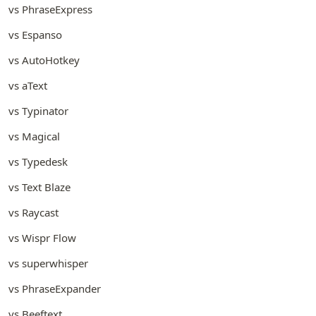
vs PhraseExpress
vs Espanso
vs AutoHotkey
vs aText
vs Typinator
vs Magical
vs Typedesk
vs Text Blaze
vs Raycast
vs Wispr Flow
vs superwhisper
vs PhraseExpander
vs Beeftext