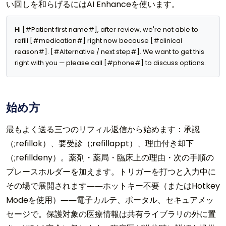
い回しを和らげるにはAI Enhanceを使います。
Hi [#Patient first name#], after review, we're not able to 
refill [#medication#] right now because [#clinical 
reason#]. [#Alternative / next step#]. We want to get this 
right with you — please call [#phone#] to discuss options.
始め方
最もよく送る三つのリフィル返信から始めます：承認
（;refillok）、要受診（;refillappt）、理由付き却下
（;refilldeny）。薬剤・薬局・臨床上の理由・次の手順の
プレースホルダーを加えます。トリガーを打つと入力中に
その場で展開されます――ホットキー不要（またはHotkey
Modeを使用）――電子カルテ、ポータル、セキュアメッ
セージで。保護対象の医療情報は共有ライブラリの外に置