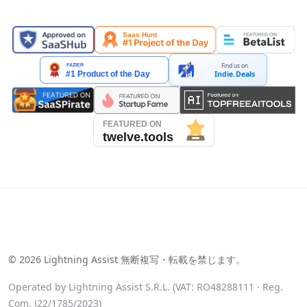
掲載メディア
Find us on
Indie.Deals
See our reviews on Trustpilot
©
2026
Lightning Assist 無断複写・転載を禁じます。
Operated by Lightning Assist S.R.L. (VAT: RO48288111 · Reg.
Com. J22/1785/2023)