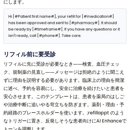
にします。
Hi [#Patient first name#], your refill for [#medication#] 
has been approved and sent to [#pharmacy#]. It should 
be ready by [#timeframe#]. If you have any questions or it 
isn't ready, call [#phone#]. Take care.
リフィル前に要受診
リフィルに先に受診が必要なとき――検査、血圧チェッ
ク、規制薬の見直し――メッセージは拒絶のように聞こえ
ずに理由を説明する必要があります。臨床上の理由を簡潔
に述べ、予約を容易にし、安全に治療を続けたいと患者を
安心させます。このテンプレートは、患者を薬局のはしご
や治療中断に追いやる苛立ちを防ぎます。薬剤・理由・予
約経路のプレースホルダーを使います。;refillappt のよう
なトリガーに置き、反発しそうな患者向けにAI Enhanceで
トーンを調整します。