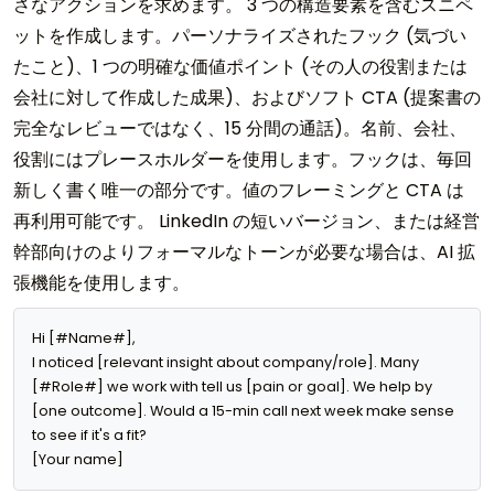
さなアクションを求めます。 3 つの構造要素を含むスニペ
ットを作成します。パーソナライズされたフック (気づい
たこと)、1 つの明確な価値ポイント (その人の役割または
会社に対して作成した成果)、およびソフト CTA (提案書の
完全なレビューではなく、15 分間の通話)。名前、会社、
役割にはプレースホルダーを使用します。フックは、毎回
新しく書く唯一の部分です。値のフレーミングと CTA は
再利用可能です。 LinkedIn の短いバージョン、または経営
幹部向けのよりフォーマルなトーンが必要な場合は、AI 拡
張機能を使用します。
Hi [#Name#],

I noticed [relevant insight about company/role]. Many 
[#Role#] we work with tell us [pain or goal]. We help by 
[one outcome]. Would a 15-min call next week make sense 
to see if it's a fit?

[Your name]