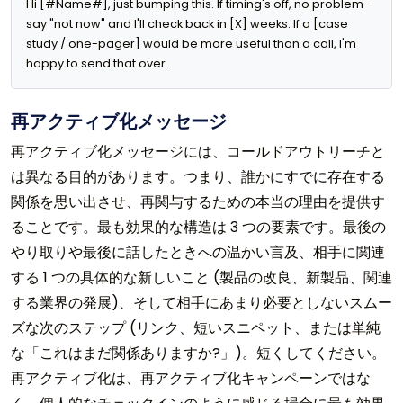
Hi [#Name#], just bumping this. If timing's off, no problem—
say "not now" and I'll check back in [X] weeks. If a [case 
study / one-pager] would be more useful than a call, I'm 
happy to send that over.
再アクティブ化メッセージ
再アクティブ化メッセージには、コールドアウトリーチと
は異なる目的があります。つまり、誰かにすでに存在する
関係を思い出させ、再関与するための本当の理由を提供す
ることです。最も効果的な構造は 3 つの要素です。最後の
やり取りや最後に話したときへの温かい言及、相手に関連
する 1 つの具体的な新しいこと (製品の改良、新製品、関連
する業界の発展)、そして相手にあまり必要としないスムー
ズな次のステップ (リンク、短いスニペット、または単純
な「これはまだ関係ありますか?」)。短くしてください。
再アクティブ化は、再アクティブ化キャンペーンではな