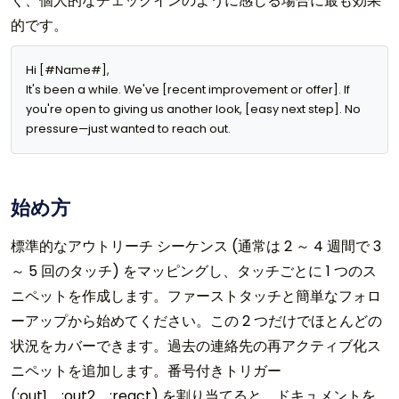
く、個人的なチェックインのように感じる場合に最も効果
的です。
Hi [#Name#],

It's been a while. We've [recent improvement or offer]. If 
you're open to giving us another look, [easy next step]. No 
pressure—just wanted to reach out.
始め方
標準的なアウトリーチ シーケンス (通常は 2 ～ 4 週間で 3
～ 5 回のタッチ) をマッピングし、タッチごとに 1 つのス
ニペットを作成します。ファーストタッチと簡単なフォロ
ーアップから始めてください。この 2 つだけでほとんどの
状況をカバーできます。過去の連絡先の再アクティブ化ス
ニペットを追加します。番号付きトリガー
(;out1、;out2、;react) を割り当てると、ドキュメントを