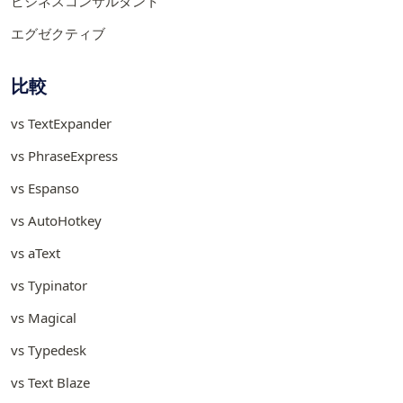
ビジネスコンサルタント
エグゼクティブ
比較
vs TextExpander
vs PhraseExpress
vs Espanso
vs AutoHotkey
vs aText
vs Typinator
vs Magical
vs Typedesk
vs Text Blaze