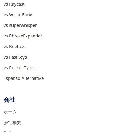
vs Raycast
vs Wispr Flow
vs superwhisper
vs PhraseExpander
vs Beeftext
vs FastKeys
vs Rocket Typist
Espanso Alternative
会社
ホーム
会社概要