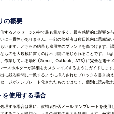
リの概要
信するメッセージの中で最も量が多く、最も感情的に影響を与え
扱いに一貫性がありません。一部の候補者は数日以内に思慮深
人もいます。どちらの結果も雇用主のブランドを傷つけます。
のを大規模に書くのは不可能に感じられることです。 Lightnin
している場所 (Gmail、Outlook、ATS) に完全な電子メー
などのプレースホルダーが詳細をカスタマイズするようにガイドします。 
い出に残る瞬間に一致するように挿入されたブロックを書き換
ッセージがテンプレート化されたものではなく、個別に読み取
トを使用する場合
処理する場合は常に、候補者拒否メール テンプレートを使用
終了することが適切な、大量の最初の画面を処理します。面接