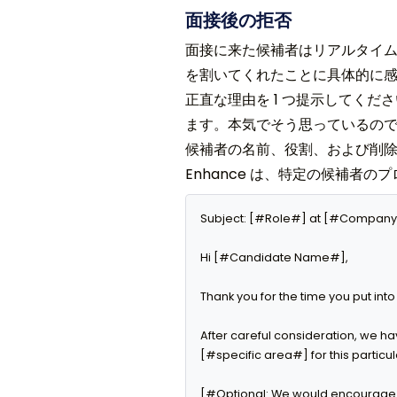
面接後の拒否
面接に来た候補者はリアルタイ
を割いてくれたことに具体的に
正直な理由を 1 つ提示してくだ
ます。本気でそう思っているのであ
候補者の名前、役割、および削除
Enhance は、特定の候補者
Subject: [#Role#] at [#Compan
Hi [#Candidate Name#],

Thank you for the time you put int
After careful consideration, we h
[#specific area#] for this particul
[#Optional: We would encourage yo