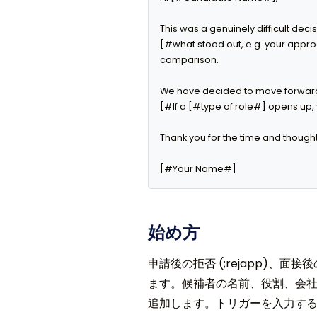
This was a genuinely difficult deci
[#what stood out, e.g. your appr
comparison.

We have decided to move forward wit
[#If a [#type of role#] opens up, y
Thank you for the time and thought 
[#Your Name#]
始め方
申請後の拒否 (;rejapp)、面接後
ます。候補者の名前、役割、会
追加します。トリガーを入力すると