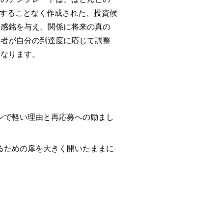
設計することなく作成された、投資候
の感銘を与え、関係に将来の真の
補者が自分の到達度に応じて調整
となります。
。
ンで軽い理由と再応募への励まし
るための扉を大きく開いたままに