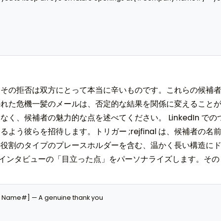
、その拒否は双方にとって本当に辛いものです。これらの候補
かれた危機一髪のメールは、否定的な結果を関係に変えること
く、候補者の魅力的な点を述べてください。 LinkedIn で
よう彼らを招待します。トリガー ;rejfinal は、候補者の
の役割のタイプのプレースホルダーを含む、温かく長い構造に
、実際のインタビューの「目立った点」をパーソナライズします。その
 Name#] — A genuine thank you
