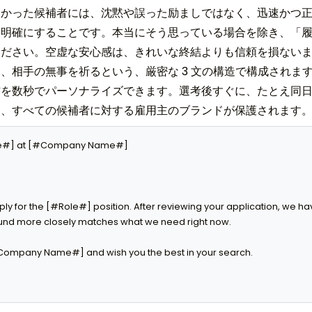
なかった候補者には、沈黙や誤った励ましではなく、迅速かつ
、明確にすることです。本当にそう思っている場合を除き、「
さい。空虚な安心感は、きれいな終結よりも信頼を損ないます。ト
、相手の無事を祈るという、厳密な 3 文の構造で構成されま
信を数秒でパーソナライズできます。選考後すぐに、たとえ同
く、すべての候補者に対する雇用主のブランドが保護されます
ole#] at [#Company Name#]

pply for the [#Role#] position. After reviewing your application, we 
nd more closely matches what we need right now.

#Company Name#] and wish you the best in your search.
