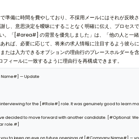
ムで準備に時間を費やしており、不採用メールにはそれが反映
感謝し、意思決定を曖昧にすることなく明確に伝え、プロセス
さい。「[#area#] の背景を優先しました」は、「他の人と
れば、必要に応じて、将来の求人情報に注目するよう彼らに勧めます
または入力できるオプションの理由行のプレースホルダーを含む
のプロフィールに一致するように理由行を再構成できます。
y Name#] — Update

o interviewing for the [#Role#] role. It was genuinely good to learn 
ave decided to move forward with another candidate. [#Optional: We p
ar role.#]

u to keep an eye on future openings at [#Company Name#] — your skil