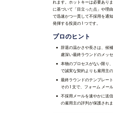
れます。ホットキーは必要ありませ
に基づいて「目立った点」や理
で迅速かつ一貫して不採用を通
発揮する投資の 1 つです。
プロのヒント
辞退の温かさや長さは、候
慮深い最終ラウンドのメッ
本物のプロセスがない限り
で誠実な契約よりも雇用主
最終ラウンドのテンプレートで
その 1 文で、フォーム 
不採用メールを速やかに送信
の雇用主の評判が保護され