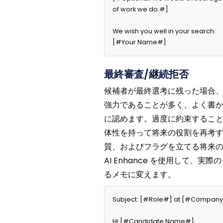
of work we do.#]

We wish you well in your search.

[#Your Name#]
最終審査/継続拒否
候補者が最終選考に残った場合
強力であることが多く、よく書
に認めます。過度に約束することな
体性を持って将来の役割を再考する
質、およびフラグを立てる将来
AI Enhance を使用して
るメモに変えます。
Subject: [#Role#] at [#Company
Hi [#Candidate Name#],
