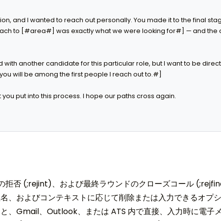
sion, and I wanted to reach out personally. You made it to the final sta
oach to [#area#] was exactly what we were looking for#] — and the 
h another candidate for this particular role, but I want to be direct:
ou will be among the first people I reach out to.#]

you put into this process. I hope our paths cross again.

の拒否 (;rejint)、および最終ラウンドのクローズコール (;rejf
社名、およびコンテキストに応じて削除または入力できるオプ
、Gmail、Outlook、または ATS 内で直接、入力時に