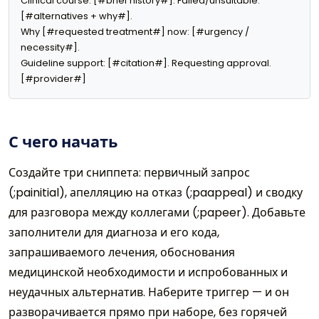
Clinical course: [#brief history#]. Failed/unsuitable: 
[#alternatives + why#].

Why [#requested treatment#] now: [#urgency / 
necessity#].

Guideline support: [#citation#]. Requesting approval. 
[#provider#]
С чего начать
Создайте три сниппета: первичный запрос
(;painitial), апелляцию на отказ (;paappeal) и сводку
для разговора между коллегами (;papeer). Добавьте
заполнители для диагноза и его кода,
запрашиваемого лечения, обоснования
медицинской необходимости и испробованных и
неудачных альтернатив. Наберите триггер — и он
разворачивается прямо при наборе, без горячей