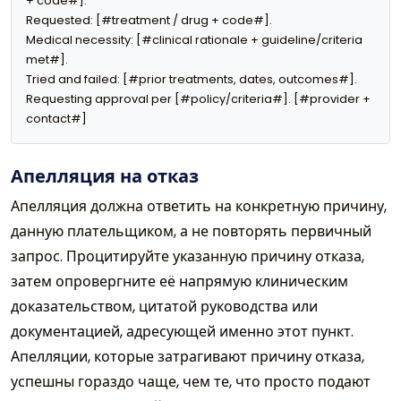
+ code#].

Requested: [#treatment / drug + code#].

Medical necessity: [#clinical rationale + guideline/criteria 
met#].

Tried and failed: [#prior treatments, dates, outcomes#].

Requesting approval per [#policy/criteria#]. [#provider + 
contact#]
Апелляция на отказ
Апелляция должна ответить на конкретную причину,
данную плательщиком, а не повторять первичный
запрос. Процитируйте указанную причину отказа,
затем опровергните её напрямую клиническим
доказательством, цитатой руководства или
документацией, адресующей именно этот пункт.
Апелляции, которые затрагивают причину отказа,
успешны гораздо чаще, чем те, что просто подают