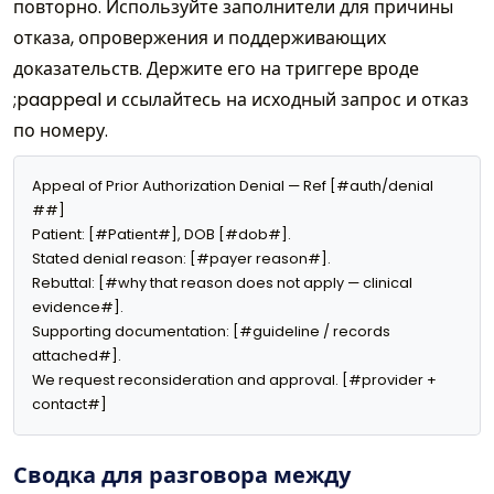
повторно. Используйте заполнители для причины
отказа, опровержения и поддерживающих
доказательств. Держите его на триггере вроде
;paappeal и ссылайтесь на исходный запрос и отказ
по номеру.
Appeal of Prior Authorization Denial — Ref [#auth/denial 
##]

Patient: [#Patient#], DOB [#dob#].

Stated denial reason: [#payer reason#].

Rebuttal: [#why that reason does not apply — clinical 
evidence#].

Supporting documentation: [#guideline / records 
attached#].

We request reconsideration and approval. [#provider + 
contact#]
Сводка для разговора между