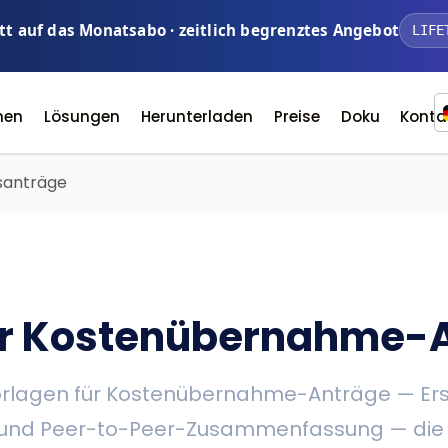
t auf das Monatsabo · zeitlich begrenztes Angebot
LIFE
nen
Lösungen
Herunterladen
Preise
Doku
Konta
santräge
ür Kostenübernahme-
lagen für Kostenübernahme-Anträge — Ers
 und Peer-to-Peer-Zusammenfassung — die