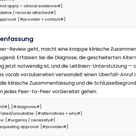
not apply — clinical evidence#].

eline / records attached#].

approval. [#provider + contact#]
enfassung
-Peer-Review geht, macht eine knappe klinische Zusamme
gend. Erfassen Sie die Diagnose, die gescheiterten Alter
jetzt notwendig ist, und die Leitlinien-Unterstützung — a
es vorab vorzubereiten verwandelt einen Überfall-Anruf in
 die klinische Zusammenfassung und die Schlüsselbegründ
 in jedes Peer-to-Peer vorbereitet gehen.
nt#], [#diagnosis#]

 Failed/unsuitable: [#alternatives + why#].

: [#urgency / necessity#].

 Requesting approval. [#provider#]