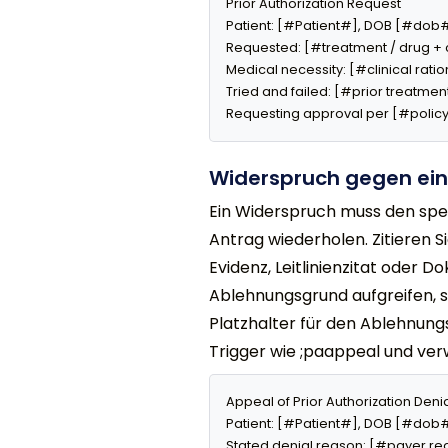
Prior Authorization Request

Patient: [#Patient#], DOB [#dob#
Requested: [#treatment / drug + 
Medical necessity: [#clinical ratio
Tried and failed: [#prior treatmen
Requesting approval per [#policy
Widerspruch gegen ei
Ein Widerspruch muss den spe
Antrag wiederholen. Zitieren S
Evidenz, Leitlinienzitat oder 
Ablehnungsgrund aufgreifen, si
Platzhalter für den Ablehnung
Trigger wie ;paappeal und ver
Appeal of Prior Authorization Deni
Patient: [#Patient#], DOB [#dob#]
Stated denial reason: [#payer re