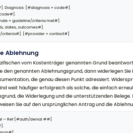
]. Diagnosis: [#diagnosis + code#].

code#].

nale + guideline/criteria met#].

ts, dates, outcomes#].

/criteria#]. [#provider + contact#]
ne Ablehnung
zifischen vom Kostenträger genannten Grund beantworte
ie den genannten Ablehnungsgrund, dann widerlegen Sie ih
Dokumentation, die genau diesen Punkt adressiert. Widersp
nd weit häufiger erfolgreich als solche, die einfach erne
sgrund, die Widerlegung und die unterstützenden Belege. 
weisen Sie auf den ursprünglichen Antrag und die Ableh
al — Ref [#auth/denial ##]

.

ason#].
