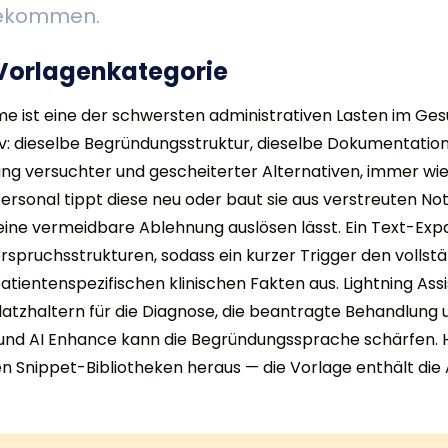
bekommen.
 Vorlagenkategorie
e ist eine der schwersten administrativen Lasten im Ges
tiv: dieselbe Begründungsstruktur, dieselbe Dokumentatio
ng versuchter und gescheiterter Alternativen, immer wi
rsonal tippt diese neu oder baut sie aus verstreuten No
 eine vermeidbare Ablehnung auslösen lässt. Ein Text-Exp
spruchsstrukturen, sodass ein kurzer Trigger den voll
patientenspezifischen klinischen Fakten aus. Lightning Assis
Platzhaltern für die Diagnose, die beantragte Behandlung
 und AI Enhance kann die Begründungssprache schärfen. H
n Snippet-Bibliotheken heraus — die Vorlage enthält die