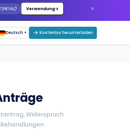
×
Verwendung
→
TIME50
📋
Deutsch
Kostenlos herunterladen
kt
Anträge
tantrag, Widerspruch
 Behandlungen