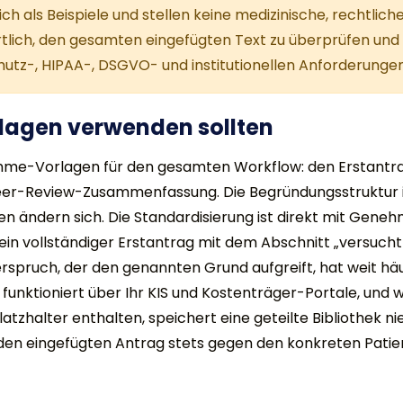
ich als Beispiele und stellen keine medizinische, rechtlich
ortlich, den gesamten eingefügten Text zu überprüfen un
hutz-, HIPAA-, DSGVO- und institutionellen Anforderungen
lagen verwenden sollten
me-Vorlagen für den gesamten Workflow: den Erstantrag
er-Review-Zusammenfassung. Die Begründungsstruktur is
en ändern sich. Die Standardisierung ist direkt mit Gene
ein vollständiger Erstantrag mit dem Abschnitt „versucht
spruch, der den genannten Grund aufgreift, hat weit häuf
 funktioniert über Ihr KIS und Kostenträger-Portale, und w
tzhalter enthalten, speichert eine geteilte Bibliothek n
 den eingefügten Antrag stets gegen den konkreten Patie