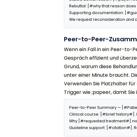
Rebuttal: [#why that reason does 
Supporting documentation: [#guid
We request reconsideration and 
Peer-to-Peer-Zusamm
Wenn ein Fall in ein Peer-to
Gespräch effizient und überzeu
Grund, warum diese Behandlung 
unter einer Minute braucht. Di
Verwenden Sie Platzhalter für
Trigger wie ;papeer, damit Sie
Peer-to-Peer Summary — [#Patie
Clinical course: [#brief history#].
Why [#requested treatment#] now
Guideline support: [#citation#].