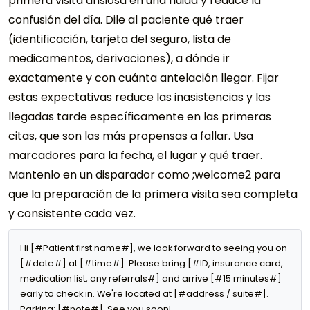
primera visita ansiosa en una fluida y reduce la
confusión del día. Dile al paciente qué traer
(identificación, tarjeta del seguro, lista de
medicamentos, derivaciones), a dónde ir
exactamente y con cuánta antelación llegar. Fijar
estas expectativas reduce las inasistencias y las
llegadas tarde específicamente en las primeras
citas, que son las más propensas a fallar. Usa
marcadores para la fecha, el lugar y qué traer.
Mantenlo en un disparador como ;welcome2 para
que la preparación de la primera visita sea completa
y consistente cada vez.
Hi [#Patient first name#], we look forward to seeing you on 
[#date#] at [#time#]. Please bring [#ID, insurance card, 
medication list, any referrals#] and arrive [#15 minutes#] 
early to check in. We're located at [#address / suite#]. 
Parking: [#note#]. See you soon!