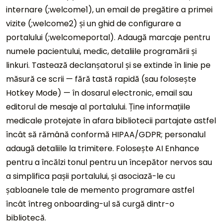
internare (;welcome1), un email de pregătire a primei
vizite (;welcome2) și un ghid de configurare a
portalului (;welcomeportal). Adaugă marcaje pentru
numele pacientului, medic, detaliile programării și
linkuri. Tastează declanșatorul și se extinde în linie pe
măsură ce scrii — fără tastă rapidă (sau folosește
Hotkey Mode) — în dosarul electronic, email sau
editorul de mesaje al portalului. Ține informațiile
medicale protejate în afara bibliotecii partajate astfel
încât să rămână conformă HIPAA/GDPR; personalul
adaugă detaliile la trimitere. Folosește AI Enhance
pentru a încălzi tonul pentru un începător nervos sau
a simplifica pașii portalului, și asociază-le cu
șabloanele tale de memento programare astfel
încât întreg onboarding-ul să curgă dintr-o
bibliotecă.