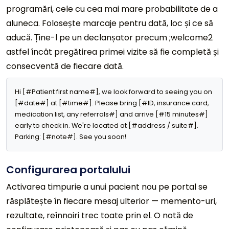
programări, cele cu cea mai mare probabilitate de a
aluneca. Folosește marcaje pentru dată, loc și ce să
aducă. Ține-l pe un declanșator precum ;welcome2
astfel încât pregătirea primei vizite să fie completă și
consecventă de fiecare dată.
Hi [#Patient first name#], we look forward to seeing you on 
[#date#] at [#time#]. Please bring [#ID, insurance card, 
medication list, any referrals#] and arrive [#15 minutes#] 
early to check in. We're located at [#address / suite#]. 
Parking: [#note#]. See you soon!
Configurarea portalului
Activarea timpurie a unui pacient nou pe portal se
răsplătește în fiecare mesaj ulterior — memento-uri,
rezultate, reînnoiri trec toate prin el. O notă de