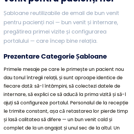
Șabloane reutilizabile de email de bun venit
pentru pacienți noi — bun venit și internare,
pregătirea primei vizite și configurarea
portalului — care încep bine relația.
Prezentare Categorie Șabloane
Primele mesaje pe care le primește un pacient nou
dau tonul întregii relații, și sunt aproape identice de
fiecare dată: să-l întâmpini, să colectezi datele de
internare, să explici ce să aducă la prima vizită și să-l
ajuți să configureze portalul. Personalul de la recepție
le trimite constant, așa că retastarea lor pierde timp
și lasă calitatea să difere — un bun venit cald și
complet de la un angajat și unul sec de la altul. Un