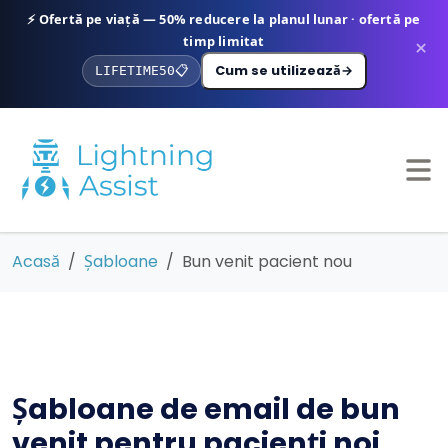
⚡ Ofertă pe viață — 50% reducere la planul lunar · ofertă pe
timp limitat
×
Cum se utilizează
→
LIFETIME50
📋
Acasă
Șabloane
Bun venit pacient nou
Șabloane de email de bun
venit pentru pacienți noi