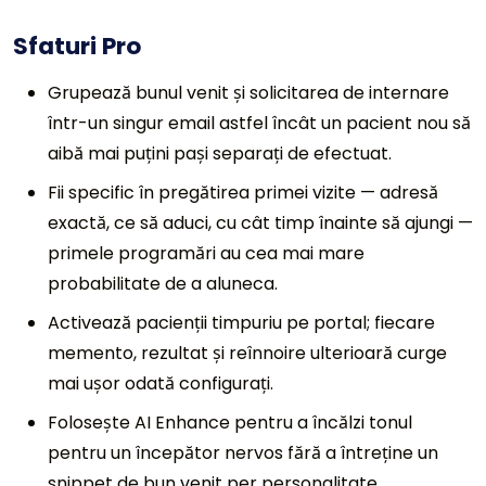
Sfaturi Pro
Grupează bunul venit și solicitarea de internare
într-un singur email astfel încât un pacient nou să
aibă mai puțini pași separați de efectuat.
Fii specific în pregătirea primei vizite — adresă
exactă, ce să aduci, cu cât timp înainte să ajungi —
primele programări au cea mai mare
probabilitate de a aluneca.
Activează pacienții timpuriu pe portal; fiecare
memento, rezultat și reînnoire ulterioară curge
mai ușor odată configurați.
Folosește AI Enhance pentru a încălzi tonul
pentru un începător nervos fără a întreține un
snippet de bun venit per personalitate.