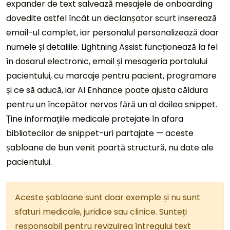
expander de text salvează mesajele de onboarding
dovedite astfel încât un declanșator scurt inserează
email-ul complet, iar personalul personalizează doar
numele și detaliile. Lightning Assist funcționează la fel
în dosarul electronic, email și mesageria portalului
pacientului, cu marcaje pentru pacient, programare
și ce să aducă, iar AI Enhance poate ajusta căldura
pentru un începător nervos fără un al doilea snippet.
Ține informațiile medicale protejate în afara
bibliotecilor de snippet-uri partajate — aceste
șabloane de bun venit poartă structură, nu date ale
pacientului.
Aceste șabloane sunt doar exemple și nu sunt
sfaturi medicale, juridice sau clinice. Sunteți
responsabil pentru revizuirea întregului text