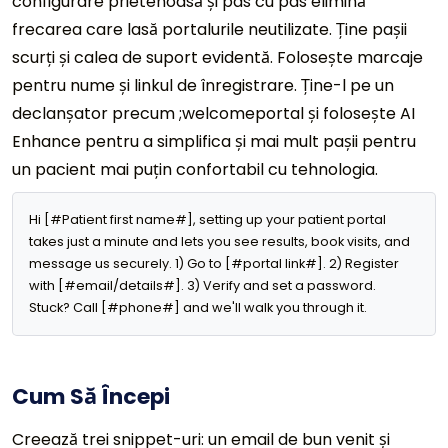
configurare prietenoasă și pas cu pas elimină
frecarea care lasă portalurile neutilizate. Ține pașii
scurți și calea de suport evidentă. Folosește marcaje
pentru nume și linkul de înregistrare. Ține-l pe un
declanșator precum ;welcomeportal și folosește AI
Enhance pentru a simplifica și mai mult pașii pentru
un pacient mai puțin confortabil cu tehnologia.
Hi [#Patient first name#], setting up your patient portal 
takes just a minute and lets you see results, book visits, and 
message us securely. 1) Go to [#portal link#]. 2) Register 
with [#email/details#]. 3) Verify and set a password. 
Stuck? Call [#phone#] and we'll walk you through it.
Cum Să Începi
Creează trei snippet-uri: un email de bun venit și