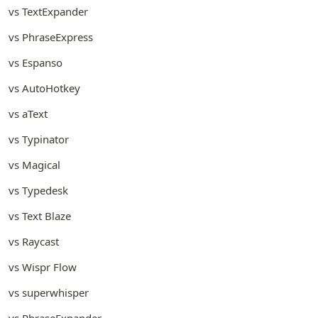
vs TextExpander
vs PhraseExpress
vs Espanso
vs AutoHotkey
vs aText
vs Typinator
vs Magical
vs Typedesk
vs Text Blaze
vs Raycast
vs Wispr Flow
vs superwhisper
vs PhraseExpander