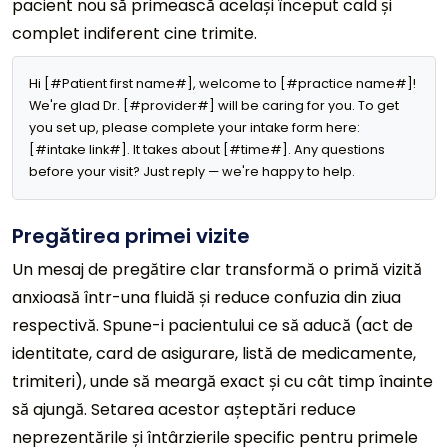
pacient nou să primească același început cald și
complet indiferent cine trimite.
Hi [#Patient first name#], welcome to [#practice name#]! 
We're glad Dr. [#provider#] will be caring for you. To get 
you set up, please complete your intake form here: 
[#intake link#]. It takes about [#time#]. Any questions 
before your visit? Just reply — we're happy to help.
Pregătirea primei vizite
Un mesaj de pregătire clar transformă o primă vizită
anxioasă într-una fluidă și reduce confuzia din ziua
respectivă. Spune-i pacientului ce să aducă (act de
identitate, card de asigurare, listă de medicamente,
trimiteri), unde să meargă exact și cu cât timp înainte
să ajungă. Setarea acestor așteptări reduce
neprezentările și întârzierile specific pentru primele