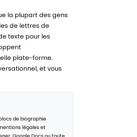
que la plupart des gens
es de lettres de
e texte pour les
loppent
elle plate-forme.
versationnel, et vous
: blocs de biographie
mentions légales et
ener, Google Docs ou toute