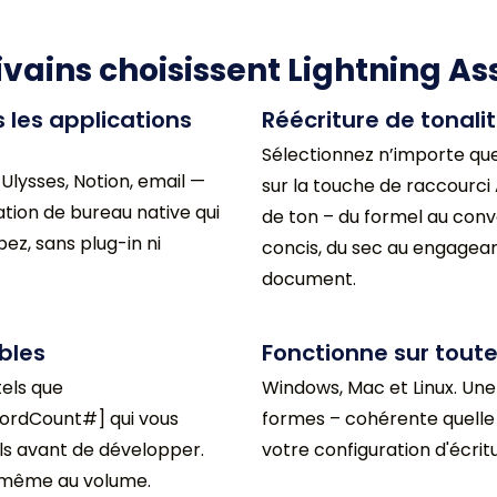
ivains choisissent Lightning Ass
 les applications
Réécriture de tonalit
Sélectionnez n’importe que
Ulysses, Notion, email —
sur la touche de raccourc
ation de bureau native qui
de ton – du formel au conv
ez, sans plug-in ni
concis, du sec au engagean
document.
bles
Fonctionne sur toute
tels que
Windows, Mac et Linux. Une 
ordCount#] qui vous
formes – cohérente quelle 
ils avant de développer.
votre configuration d'écrit
 même au volume.