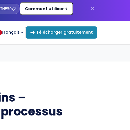
×
Comment utiliser
→
IME50
📋
Français
Télécharger gratuitement
r
ins –
 processus