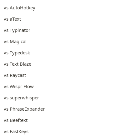
vs AutoHotkey
vs aText
vs Typinator
vs Magical
vs Typedesk
vs Text Blaze
vs Raycast
vs Wispr Flow
vs superwhisper
vs PhraseExpander
vs Beeftext
vs FastKeys