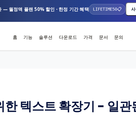
가 — 월정액 플랜 50% 할인 · 한정 기간 혜택
사
LIFETIME50
📋
홈
기능
솔루션
다운로드
가격
문서
문의
한 텍스트 확장기 - 일관된