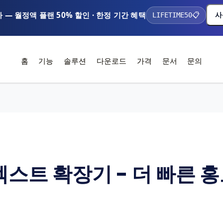
가 — 월정액 플랜 50% 할인 · 한정 기간 혜택
사
LIFETIME50
📋
홈
기능
솔루션
다운로드
가격
문서
문의
스트 확장기 - 더 빠른 홍보