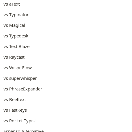
vs aText
vs Typinator
vs Magical
vs Typedesk
vs Text Blaze
vs Raycast
vs Wispr Flow
vs superwhisper
vs PhraseExpander
vs Beeftext
vs FastKeys
vs Rocket Typist
Espanso Alternative