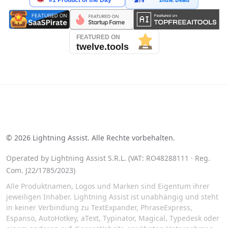
See our reviews on Trustpilot
©
2026
Lightning Assist. Alle Rechte vorbehalten.
Operated by Lightning Assist S.R.L. (VAT: RO48288111 · Reg.
Com. J22/1785/2023)
Alle Produktnamen, Logos und Marken sind Eigentum ihrer
jeweiligen Inhaber. Lightning Assist ist unabhängig und steht
in keiner Verbindung zu TextExpander, PhraseExpress,
Espanso, AutoHotkey, aText, Typinator, Magical, Typedesk oder