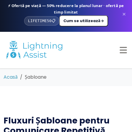
⚡ Ofertă pe viață — 50% reducere la planul lunar · ofertă pe
timp limitat
×
Cum se utilizează
→
LIFETIME50
📋
Acasă
Șabloane
Fluxuri Șabloane pentru
Comunicare Repetitivă