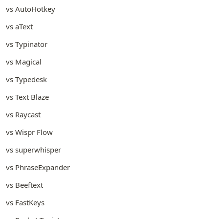
vs AutoHotkey
vs aText
vs Typinator
vs Magical
vs Typedesk
vs Text Blaze
vs Raycast
vs Wispr Flow
vs superwhisper
vs PhraseExpander
vs Beeftext
vs FastKeys