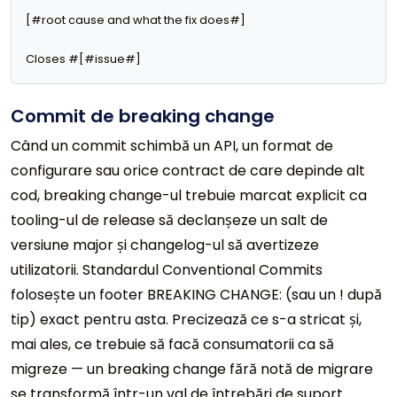
[#root cause and what the fix does#]

Closes #[#issue#]
Commit de breaking change
Când un commit schimbă un API, un format de
configurare sau orice contract de care depinde alt
cod, breaking change-ul trebuie marcat explicit ca
tooling-ul de release să declanșeze un salt de
versiune major și changelog-ul să avertizeze
utilizatorii. Standardul Conventional Commits
folosește un footer BREAKING CHANGE: (sau un ! după
tip) exact pentru asta. Precizează ce s-a stricat și,
mai ales, ce trebuie să facă consumatorii ca să
migreze — un breaking change fără notă de migrare
se transformă într-un val de întrebări de suport.