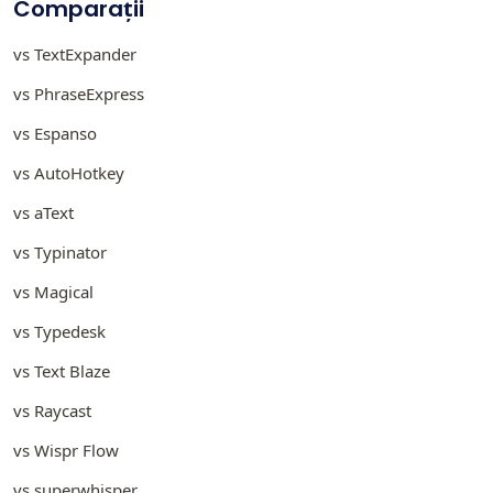
Comparații
vs TextExpander
vs PhraseExpress
vs Espanso
vs AutoHotkey
vs aText
vs Typinator
vs Magical
vs Typedesk
vs Text Blaze
vs Raycast
vs Wispr Flow
vs superwhisper