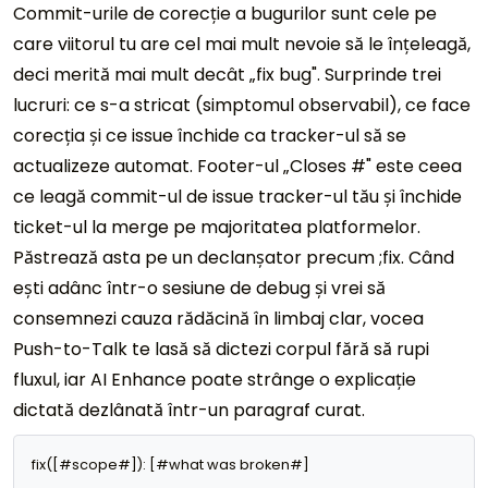
Commit-urile de corecție a bugurilor sunt cele pe
care viitorul tu are cel mai mult nevoie să le înțeleagă,
deci merită mai mult decât „fix bug". Surprinde trei
lucruri: ce s-a stricat (simptomul observabil), ce face
corecția și ce issue închide ca tracker-ul să se
actualizeze automat. Footer-ul „Closes #" este ceea
ce leagă commit-ul de issue tracker-ul tău și închide
ticket-ul la merge pe majoritatea platformelor.
Păstrează asta pe un declanșator precum ;fix. Când
ești adânc într-o sesiune de debug și vrei să
consemnezi cauza rădăcină în limbaj clar, vocea
Push-to-Talk te lasă să dictezi corpul fără să rupi
fluxul, iar AI Enhance poate strânge o explicație
dictată dezlânată într-un paragraf curat.
fix([#scope#]): [#what was broken#]
