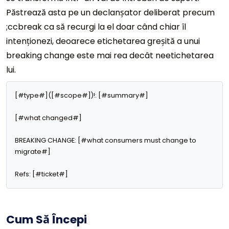
Păstrează asta pe un declanșator deliberat precum
;ccbreak ca să recurgi la el doar când chiar îl
intenționezi, deoarece etichetarea greșită a unui
breaking change este mai rea decât neetichetarea
lui.
[#type#]([#scope#])!: [#summary#]

[#what changed#]

BREAKING CHANGE: [#what consumers must change to 
migrate#]

Refs: [#ticket#]
Cum Să Începi