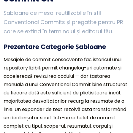
Șabloane de mesaj reutilizabile în stil
Conventional Commits și pregatite pentru PR
care se extind în terminalul și editorul tău.
Prezentare Categorie Șabloane
Mesajele de commit consecvente fac istoricul unui
repository lizibil, permit changelog-uri automate și
accelerează revizuirea codului — dar tastarea
manuală a unui Conventional Commit bine structurat
de fiecare dată este suficient de plictisitoare încât
majoritatea dezvoltatorilor recurg la rezumate de o
linie. Un expander de text rezolvă asta transformând
un declanșator scurt într-un schelet de commit
complet cu tipul, scope-ul, rezumatul, corpul și