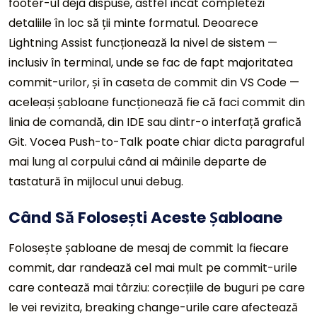
footer-ul deja dispuse, astfel încât completezi
detaliile în loc să ții minte formatul. Deoarece
Lightning Assist funcționează la nivel de sistem —
inclusiv în terminal, unde se fac de fapt majoritatea
commit-urilor, și în caseta de commit din VS Code —
aceleași șabloane funcționează fie că faci commit din
linia de comandă, din IDE sau dintr-o interfață grafică
Git. Vocea Push-to-Talk poate chiar dicta paragraful
mai lung al corpului când ai mâinile departe de
tastatură în mijlocul unui debug.
Când Să Folosești Aceste Șabloane
Folosește șabloane de mesaj de commit la fiecare
commit, dar randează cel mai mult pe commit-urile
care contează mai târziu: corecțiile de buguri pe care
le vei revizita, breaking change-urile care afectează