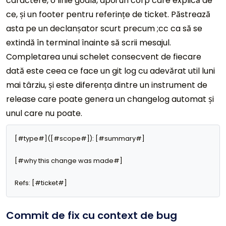
caractere, o linie goală, apoi un corp care explică de
ce, și un footer pentru referințe de ticket. Păstrează
asta pe un declanșator scurt precum ;cc ca să se
extindă în terminal înainte să scrii mesajul.
Completarea unui schelet consecvent de fiecare
dată este ceea ce face un git log cu adevărat util luni
mai târziu, și este diferența dintre un instrument de
release care poate genera un changelog automat și
unul care nu poate.
[#type#]([#scope#]): [#summary#]

[#why this change was made#]

Refs: [#ticket#]
Commit de fix cu context de bug