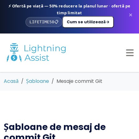
⚡ Ofertă pe viață — 50% reducere la planul lunar · ofertă pe
timp limitat
×
Cum se utilizează
→
LIFETIME50
📋
Acasă
Șabloane
Mesaje commit Git
Șabloane de mesaj de
commit Git