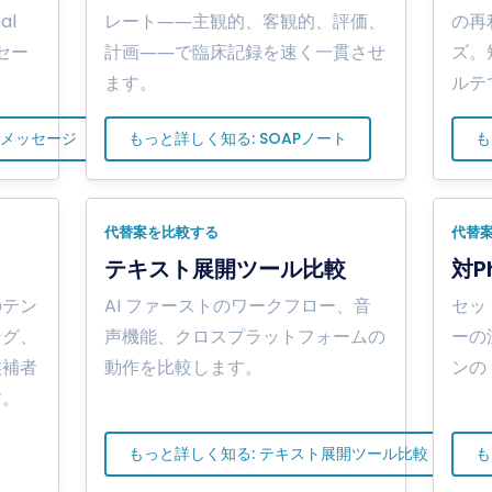
al
レート――主観的、客観的、評価、
の再
ッセー
計画――で臨床記録を速く一貫させ
ズ。
ます。
ルテ
トメッセージ
もっと詳しく知る: SOAPノート
も
代替案を比較する
代替
テキスト展開ツール比較
対Ph
のテン
AI ファーストのワークフロー、音
セッ
ング、
声機能、クロスプラットフォームの
ーの
候補者
動作を比較します。
ンの
す。
もっと詳しく知る: テキスト展開ツール比較
も