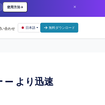
×
使用方法
→
日本語
無料ダウンロード
問い合わせ
 — より迅速