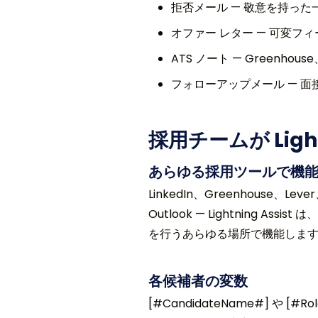
拒否メール — 敬意を持っ
オファー レター — 可変フ
ATS ノート — Greenh
フォローアップメール — 
採用チームが Light
あらゆる採用ツールで機
LinkedIn、Greenhouse、Lev
Outlook — Lightning As
を行うあらゆる場所で機能しま
各候補者の変数
[#CandidateName#] や [