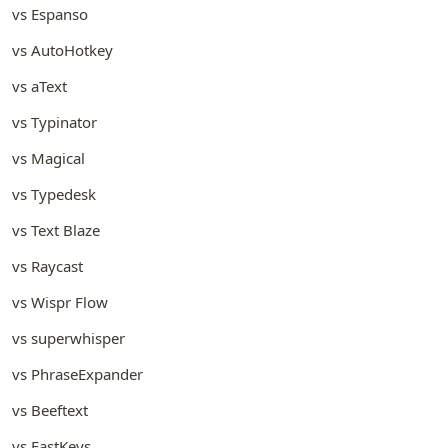
vs Espanso
vs AutoHotkey
vs aText
vs Typinator
vs Magical
vs Typedesk
vs Text Blaze
vs Raycast
vs Wispr Flow
vs superwhisper
vs PhraseExpander
vs Beeftext
vs FastKeys